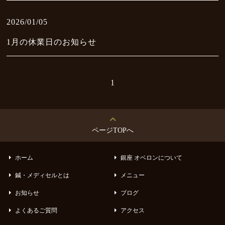
Blog
2026/01/05
よくあるご質問
FAQ
1月の休業日のお知らせ
アクセス
Access
1
フェイシャルビューティー
Facial Beauty
ページTOPへ
インナービューティー
Inner Beauty
ホーム
銀座 オベロンについて
トータルビューティー
鍼・メディセルとは
メニュー
Total Beauty
お知らせ
ブログ
お客様の声
よくあるご質問
アクセス
Voice