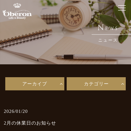
ホーム
N
EWS
Home
ニュース
銀座 オベロンについて
About Us
鍼・メディセルとは
Acupuncture / Medicell
アーカイブ
カテゴリー
メニュー・料金
Menu
お知らせ
2026/01/20
News
2月の休業日のお知らせ
ブログ