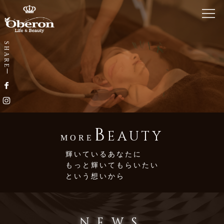
ホーム
SHARE
Home
銀座 オベロンについて
About Us
鍼・メディセルとは
Acupuncture / Medicell
B
EAUTY
MORE
メニュー・料金
輝いているあなたに
Menu
もっと輝いてもらいたい
という想いから
お知らせ
News
ブログ
NEWS